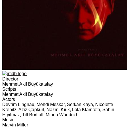
Director
Mehmet Akif Büyükatalay
Scripts
Mehmet Akif Büyükatalay
Actors
Devrim Lingnau, Mehdi Meskar, Serkan Kaya, Nicolette
Krebitz, Aziz Çapkurt, Nazmi Kırık, Lola Klamroth, Sahin
Eryilmaz, Till Bortloff, Minna Wündrich
Music
Marvin Miller