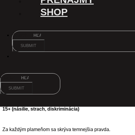
SHOP
Search
SUBMIT
Hystéria
Hysteria / 2025 / 104 min.
Germany
04.06.
15:30
Hľadať
2D
OR
SUBMIT
15
Buy tickets
15+ (násilie, strach, diskriminácia)
Za každým plameňom sa skrýva temnejšia pravda.