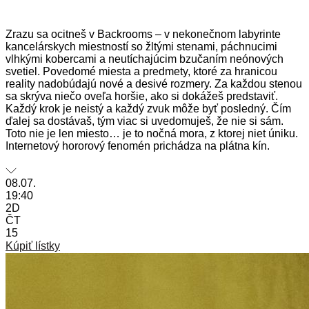
Zrazu sa ocitneš v Backrooms – v nekonečnom labyrinte
kancelárskych miestností so žltými stenami, páchnucimi
vlhkými kobercami a neutíchajúcim bzučaním neónových
svetiel. Povedomé miesta a predmety, ktoré za hranicou
reality nadobúdajú nové a desivé rozmery. Za každou stenou
sa skrýva niečo oveľa horšie, ako si dokážeš predstaviť.
Každý krok je neistý a každý zvuk môže byť posledný. Čím
ďalej sa dostávaš, tým viac si uvedomuješ, že nie si sám.
Toto nie je len miesto… je to nočná mora, z ktorej niet úniku.
Internetový hororový fenomén prichádza na plátna kín.
08.07.
19:40
2D
ČT
15
Kúpiť lístky