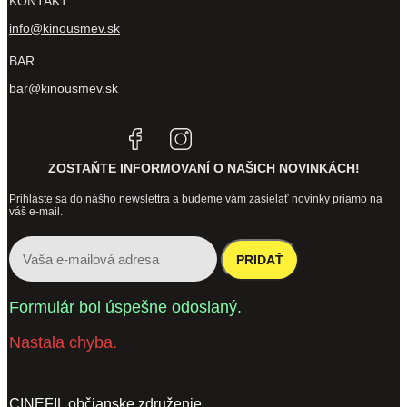
KONTAKT
info@kinousmev.sk
BAR
bar@kinousmev.sk
Tiktok
Linkedin
ZOSTAŇTE INFORMOVANÍ O NAŠICH NOVINKÁCH!
Prihláste sa do nášho newslettra a budeme vám zasielať novinky priamo na
váš e-mail.
PRIDAŤ
Formulár bol úspešne odoslaný.
Nastala chyba.
CINEFIL občianske združenie