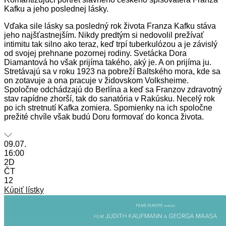
Kafku a jeho poslednej lásky.
Vďaka sile lásky sa posledný rok života Franza Kafku stáva
jeho najšťastnejším. Nikdy predtým si nedovolil prežívať
intimitu tak silno ako teraz, keď trpí tuberkulózou a je závislý
od svojej prehnane pozornej rodiny. Svetácka Dora
Diamantová ho však prijíma takého, aký je. A on prijíma ju.
Stretávajú sa v roku 1923 na pobreží Baltského mora, kde sa
on zotavuje a ona pracuje v židovskom Volksheime.
Spoločne odchádzajú do Berlína a keď sa Franzov zdravotný
stav rapídne zhorší, tak do sanatória v Rakúsku. Necelý rok
po ich stretnutí Kafka zomiera. Spomienky na ich spoločne
prežité chvíle však budú Doru formovať do konca života.
09.07.
16:00
2D
ČT
12
Kúpiť lístky