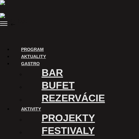
Skip
to
content
Menu
BACK
Purchase tickets
PROGRAM
AKTUALITY
GASTRO
BAR
BUFET
REZERVÁCIE
AKTIVITY
ĎAKUJEME
PROJEKTY
Digitalizáciu Kina Úsmev a
FESTIVALY
uvádzanie filmov v tomto
kine podporuje