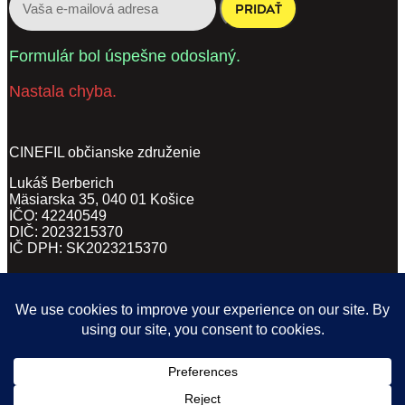
PRIDAŤ
Formulár bol úspešne odoslaný.
Nastala chyba.
CINEFIL občianske združenie
Lukáš Berberich
Mäsiarska 35, 040 01 Košice
IČO: 42240549
DIČ: 2023215370
IČ DPH: SK2023215370
VŠEOBECNÉ OBCHODNÉ PODMIENKY
(PDF, 62KB)
ZÁSADY SPRACÚVANIA OSOBNÝCH ÚDAJOV
(DOCX, 169KB)
POVINNÉ ZVEREJŇOVANIE
(PDF)