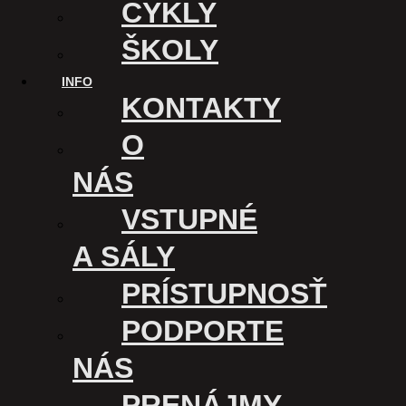
CYKLY
ŠKOLY
INFO
KONTAKTY
O
NÁS
VSTUPNÉ
A SÁLY
PRÍSTUPNOSŤ
KINO ÚSMEV
PODPORTE
Kasárenské nám. 1
NÁS
040 01 Košice
Slovensko
PRENÁJMY