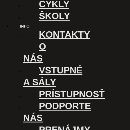
CYKLY
ŠKOLY
INFO
KONTAKTY
O
NÁS
VSTUPNÉ
A SÁLY
PRÍSTUPNOSŤ
KINO ÚSMEV
PODPORTE
Kasárenské nám. 1
NÁS
040 01 Košice
Slovensko
PRENÁJMY