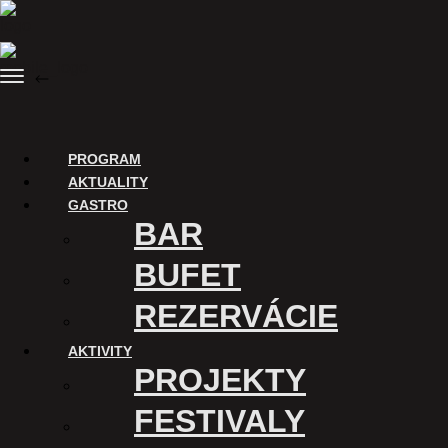
Skip
to
content
Menu
BACK
Purchase tickets
PROGRAM
AKTUALITY
GASTRO
BAR
BUFET
REZERVÁCIE
AKTIVITY
ĎAKUJEME
PROJEKTY
Digitalizáciu Kina Úsmev a
FESTIVALY
uvádzanie filmov v tomto
kine podporuje