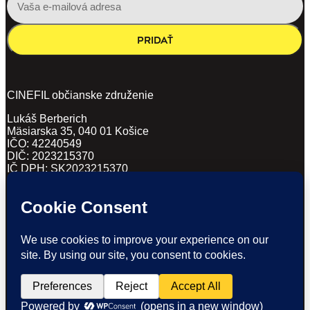
PRIDAŤ
CINEFIL občianske združenie
Lukáš Berberich
Mäsiarska 35, 040 01 Košice
IČO: 42240549
DIČ: 2023215370
IČ DPH: SK2023215370
VŠEOBECNÉ OBCHODNÉ PODMIENKY
(PDF, 62KB)
ZÁSADY SPRACÚVANIA OSOBNÝCH ÚDAJOV
(DOCX, 169KB)
POVINNÉ ZVEREJŇOVANIE
(PDF)
Ticketing and website by EventHub.fm