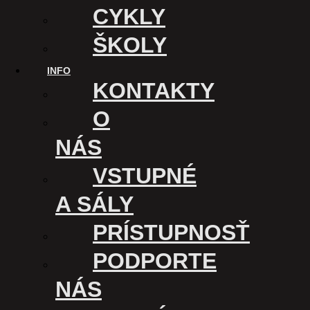
CYKLY
ŠKOLY
INFO
KONTAKTY
O
NÁS
VSTUPNÉ
A SÁLY
PRÍSTUPNOSŤ
KINO ÚSMEV
PODPORTE
Kasárenské nám. 1
040 01 Košice
NÁS
Slovensko