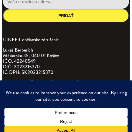
PRIDAŤ
CINEFIL občianske združenie
Lukáš Berberich
Mäsiarska 35, 040 01 Košice
IČO: 42240549
DIČ: 2023215370
IČ DPH: SK2023215370
VŠEOBECNÉ OBCHODNÉ PODMIENKY
(PDF, 62KB)
ZÁSADY SPRACÚVANIA OSOBNÝCH ÚDAJOV
(DOCX, 169KB)
POVINNÉ ZVEREJŇOVANIE
(PDF)
Ticketing and website by EventHub.fm