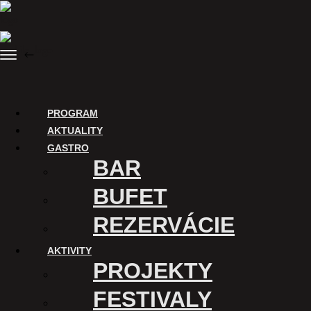
Preskočiť
na
obsah
Menu
SPÄŤ
Nákup vstupeniek
PROGRAM
AKTUALITY
GASTRO
BAR
BUFET
REZERVÁCIE
AKTIVITY
ĎAKUJEME
PROJEKTY
Digitalizáciu Kina Úsmev a
uvádzanie filmov v tomto kine
FESTIVALY
podporuje