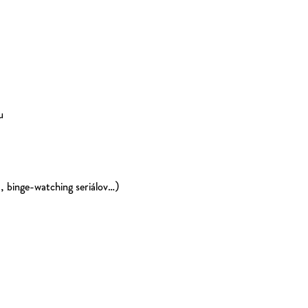
ou
, binge-watching seriálov…)