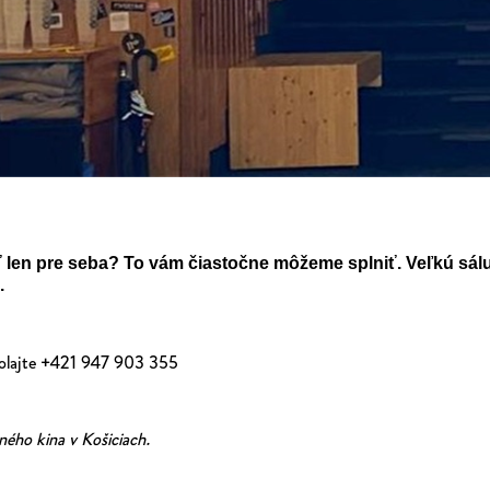
ť len pre seba? To vám čiastočne môžeme splniť. Veľkú sálu
.
 volajte +421 947 903 355
ého kina v Košiciach.