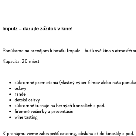
Impulz – darujte zážitok v kine!
Ponúkame na prenájom kinosálu Impulz – butikové kino s atmosfér
Kapacita: 20 miest
súkromné premietania (vlastný výber filmov alebo naša ponuka
oslavy
rande
detské oslavy
súkromné turnaje na herných konzolách a pod.
firemné večierky a prezentácie
wine tasting
K prenájmu vieme zabezpečiť catering, obsluhu až do kinosály a pod.