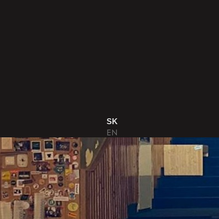
SK
EN