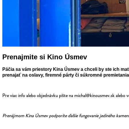
Prenajmite si Kino Úsmev
Páčia sa vám priestory Kina Úsmev a chceli by ste ich ma
prenajať na oslavy, firemné párty či súkromné premietania
Pre viac info alebo objednávku píšte na michal@kinousmev.sk alebo
Prenájmom Kina Úsmev podporíte ďalšie fungovanie jediného kamenn