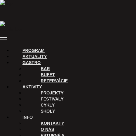
Preskočiť
na
obsah
Menu
PROGRAM
AKTUALITY
GASTRO
BAR
BUFET
REZERVÁCIE
AKTIVITY
PROJEKTY
FESTIVALY
CYKLY
ŠKOLY
INFO
KONTAKTY
O NÁS
VSTUPNÉ A