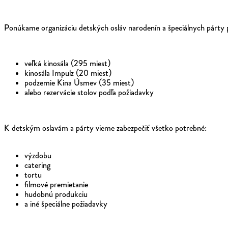
Ponúkame organizáciu detských osláv narodenín a špeciálnych párty pr
veľká kinosála (295 miest)
kinosála Impulz (20 miest)
podzemie Kina Úsmev (35 miest)
alebo rezervácie stolov podľa požiadavky
K detským oslavám a párty vieme zabezpečiť všetko potrebné:
výzdobu
catering
tortu
filmové premietanie
hudobnú produkciu
a iné špeciálne požiadavky