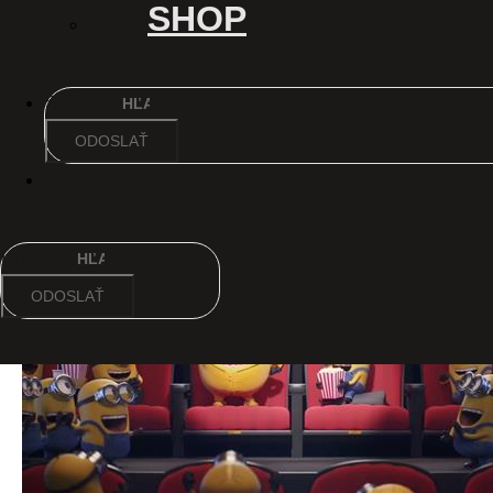
SHOP
Search
ODOSLAŤ
André Rieu 2026 Letný koncert: Viva
Maastricht!
Hľadať
ODOSLAŤ