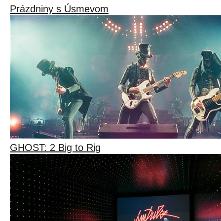
Prázdniny s Úsmevom
GHOST: 2 Big to Rig