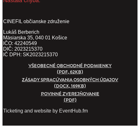
Nastala chyba.
CINEFIL občianske združenie
Lukáš Berberich
Mäsiarska 35, 040 01 Košice
IČO: 42240549
DIČ: 2023215370
IČ DPH: SK2023215370
VŠEOBECNÉ OBCHODNÉ PODMIENKY
(PDF, 62KB)
ZÁSADY SPRACÚVANIA OSOBNÝCH ÚDAJOV
(DOCX, 169KB)
POVINNÉ ZVEREJŇOVANIE
(PDF)
Ticketing and website by EventHub.fm