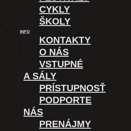
CYKLY
Koncert: Greg.or a Eldey v Záhradnom kine
ŠKOLY
INFO
KONTAKTY
O NÁS
VSTUPNÉ
A SÁLY
PRÍSTUPNOSŤ
Gregor Valentovič pozýva
PODPORTE
NÁS
PRENÁJMY