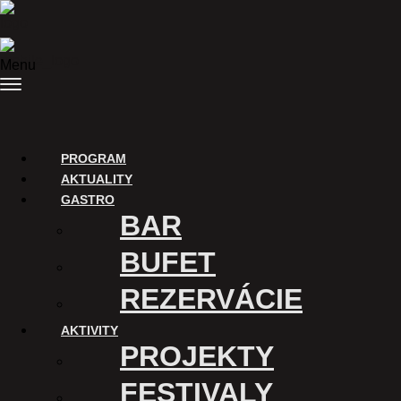
Preskočiť na obsah
Menu
AKTUALITY
PROGRAM
Hudba
Kino
Workshop
Festival
Iné
Prednáška
Prezentácia
Konc
AKTUALITY
GASTRO
BAR
BUFET
REZERVÁCIE
AKTIVITY
PROJEKTY
FESTIVALY