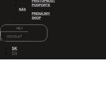
PRÍSTUPNOSŤ
PODPORTE
NÁS
PRENÁJMY
SHOP
Hľadať
ODOSLAŤ
SK
EN