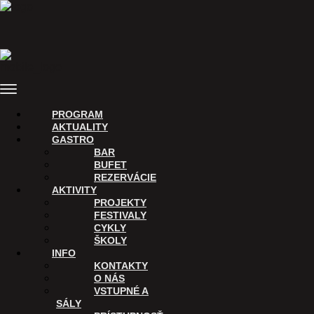
Preskočiť
na
obsah
Menu
PROGRAM
AKTUALITY
GASTRO
BAR
BUFET
REZERVÁCIE
AKTIVITY
PROJEKTY
FESTIVALY
CYKLY
ŠKOLY
INFO
KONTAKTY
O NÁS
VSTUPNÉ A
SÁLY