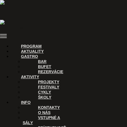
Preskočiť
na
obsah
Menu
PROGRAM
AKTUALITY
GASTRO
BAR
BUFET
REZERVÁCIE
AKTIVITY
PROJEKTY
FESTIVALY
CYKLY
ŠKOLY
INFO
KONTAKTY
O NÁS
VSTUPNÉ A
SÁLY