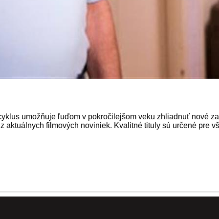
 cyklus umožňuje ľuďom v pokročilejšom veku zhliadnuť nové za
 aktuálnych filmových noviniek. Kvalitné tituly sú určené pre vše