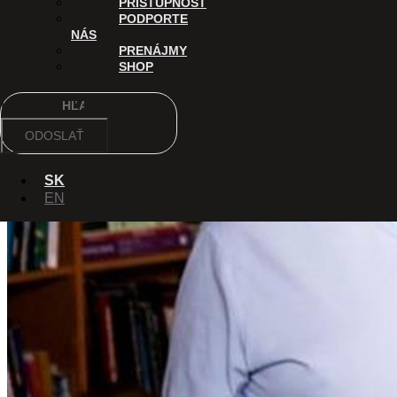
PRÍSTUPNOSŤ
PODPORTE
NÁS
PRENÁJMY
SHOP
Hľadať
ODOSLAŤ
SK
EN