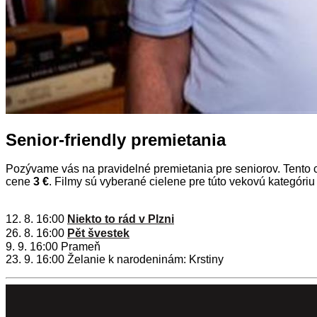
Senior-friendly premietania
Pozývame vás na pravidelné premietania pre seniorov. Tento
cene
3 €
. Filmy sú vyberané cielene pre túto vekovú kategóriu z
12. 8. 16:00
Niekto to rád v Plzni
26. 8. 16:00
Pět švestek
9. 9. 16:00 Prameň
23. 9. 16:00 Želanie k narodeninám: Krstiny