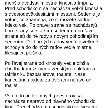
menšia dvadsať miestna kinosála Impulz.
Pred schodiskom sa nachádza veľká kinosála
s dvestodeväťdesiatimi miestami. Sedenie je
voľné, čo znamená, že si môžete sadnúť
kdekoľvek. Po pravej strane sa nachádzajú
horné rady so starším sedením a po ľavej
strane sú dolné rady s novým pohodlnejším
sedením. Do horných radov vedú osvetlené
schody a do dolných radov vedie mierne
klesajúca plošina.
Po ľavej strane od kinosály vedie dlhšia
chodba k mužským a ženským toaletám a
taktiež ku bezbariérovej toalete. Naše
kancelárie nájdete za dverami naľavo od
toaliet.
Vstup do podzemných priestorov sa
nachádza napravo od hlavného vchodu do
kina. Predchádza mu schodisko so šiestimi