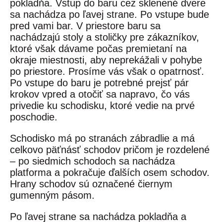
pokladňa. Vstup do baru cez sklenené dvere
sa nachádza po ľavej strane. Po vstupe bude
pred vami bar. V priestore baru sa
nachádzajú stoly a stoličky pre zákazníkov,
ktoré však dávame počas premietaní na
okraje miestnosti, aby neprekážali v pohybe
po priestore. Prosíme vás však o opatrnosť.
Po vstupe do baru je potrebné prejsť pár
krokov vpred a otočiť sa napravo, čo vás
privedie ku schodisku, ktoré vedie na prvé
poschodie.
Schodisko má po stranách zábradlie a má
celkovo päťnásť schodov pričom je rozdelené
– po siedmich schodoch sa nachádza
platforma a pokračuje ďalších osem schodov.
Hrany schodov sú označené čiernym
gumenným pásom.
Po ľavej strane sa nachádza pokladňa a