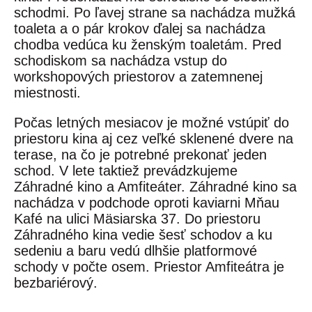
schodmi. Po ľavej strane sa nachádza mužká
toaleta a o pár krokov ďalej sa nachádza
chodba vedúca ku ženským toaletám. Pred
schodiskom sa nachádza vstup do
workshopových priestorov a zatemnenej
miestnosti.
Počas letných mesiacov je možné vstúpiť do
priestoru kina aj cez veľké sklenené dvere na
terase, na čo je potrebné prekonať jeden
schod. V lete taktiež prevádzkujeme
Záhradné kino a Amfiteáter. Záhradné kino sa
nachádza v podchode oproti kaviarni Mňau
Kafé na ulici Mäsiarska 37. Do priestoru
Záhradného kina vedie šesť schodov a ku
sedeniu a baru vedú dlhšie platformové
schody v počte osem. Priestor Amfiteátra je
bezbariérový.