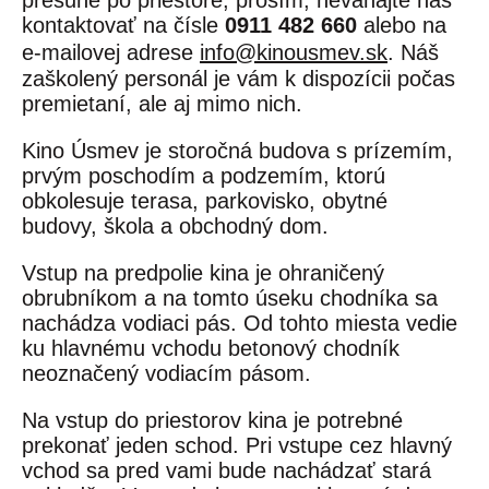
presune po priestore, prosím, neváhajte nás
kontaktovať na čísle
0911 482 660
alebo na
e-mailovej adrese
info@kinousmev.sk
. Náš
zaškolený personál je vám k dispozícii počas
premietaní, ale aj mimo nich.
Kino Úsmev je storočná budova s prízemím,
prvým poschodím a podzemím, ktorú
obkolesuje terasa, parkovisko, obytné
budovy, škola a obchodný dom.
Vstup na predpolie kina je ohraničený
obrubníkom a na tomto úseku chodníka sa
nachádza vodiaci pás. Od tohto miesta vedie
ku hlavnému vchodu betonový chodník
neoznačený vodiacím pásom.
Na vstup do priestorov kina je potrebné
prekonať jeden schod. Pri vstupe cez hlavný
vchod sa pred vami bude nachádzať stará