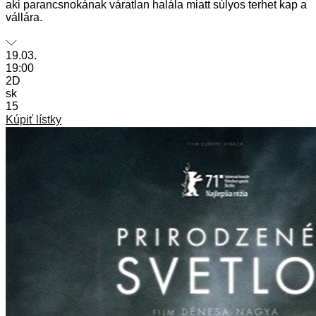
aki parancsnokának váratlan halála miatt súlyos terhet kap a
vállára.
19.03.
19:00
2D
sk
15
Kúpiť lístky