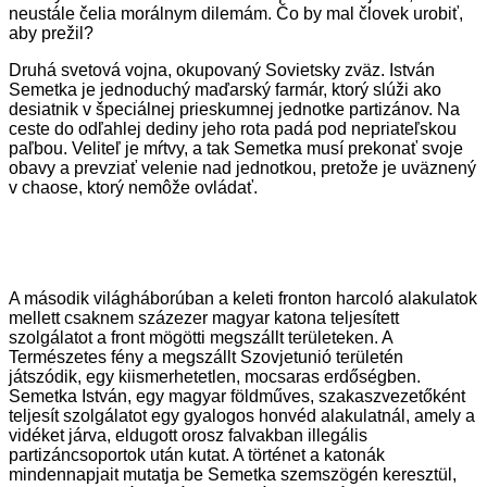
neustále čelia morálnym dilemám. Čo by mal človek urobiť,
aby prežil?
Druhá svetová vojna, okupovaný Sovietsky zväz. István
Semetka je jednoduchý maďarský farmár, ktorý slúži ako
desiatnik v špeciálnej prieskumnej jednotke partizánov. Na
ceste do odľahlej dediny jeho rota padá pod nepriateľskou
paľbou. Veliteľ je mŕtvy, a tak Semetka musí prekonať svoje
obavy a prevziať velenie nad jednotkou, pretože je uväznený
v chaose, ktorý nemôže ovládať.
A második világháborúban a keleti fronton harcoló alakulatok
mellett csaknem százezer magyar katona teljesített
szolgálatot a front mögötti megszállt területeken. A
Természetes fény a megszállt Szovjetunió területén
játszódik, egy kiismerhetetlen, mocsaras erdőségben.
Semetka István, egy magyar földműves, szakaszvezetőként
teljesít szolgálatot egy gyalogos honvéd alakulatnál, amely a
vidéket járva, eldugott orosz falvakban illegális
partizáncsoportok után kutat. A történet a katonák
mindennapjait mutatja be Semetka szemszögén keresztül,