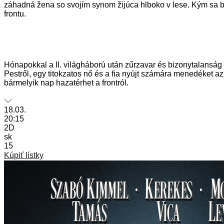
záhadná žena so svojím synom žijúca hlboko v lese. Kým sa b
frontu.
Hónapokkal a II. világháború után zűrzavar és bizonytalansá
Pestről, egy titokzatos nő és a fia nyújt számára menedéket 
bármelyik nap hazatérhet a frontról.
18.03.
20:15
2D
sk
15
Kúpiť lístky