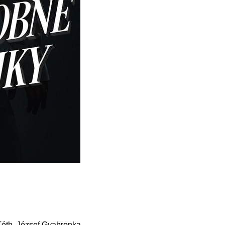
Tóth, József Gyabronka