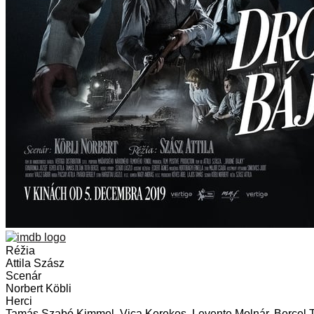
Réžia
Attila Szász
Scenár
Norbert Köbli
Herci
Tamás Szabó Kimmel, Vica Kerekes, Levente Molnár, Bercel 