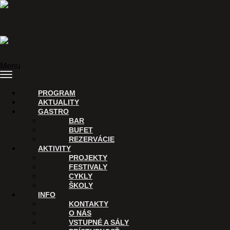
Preskočiť na obsah
Menu
PROGRAM
AKTUALITY
GASTRO
BAR
BUFET
REZERVÁCIE
AKTIVITY
PROJEKTY
FESTIVALY
CYKLY
ŠKOLY
INFO
KONTAKTY
O NÁS
VSTUPNÉ A SÁLY