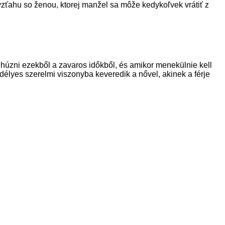
zťahu so ženou, ktorej manžel sa môže kedykoľvek vrátiť z
húzni ezekből a zavaros időkből, és amikor menekülnie kell
élyes szerelmi viszonyba keveredik a nővel, akinek a férje