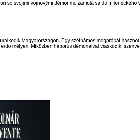
orí so svojimi vojnovými démonmi, zamotá sa do mileneckého v
g uralkodik Magyarországon. Egy szélhámos megpróbál hasznot 
az erdő mélyén. Miközben háborús démonaival viaskodik, szenved