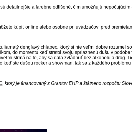
é sú detailnejšie a farebne odlíšené, čím umožňujú nepočujúci
ôžete kúpiť online alebo osobne pri uvádzačovi pred premietan
liarnatý dengľavý chlapec, ktorý si nie veľmi dobre rozumel so 
íkom, do momentu keď stretol svoju spriaznenú dušu v podobe te
iveľmi strmá na to, aby sa dala zvládnuť bez alkoholu a drog. T
že keď ste dušou rocker a showman, tak sa z každého problému 
O
, ktorý je financovaný z Grantov EHP a štátneho rozpočtu Slov