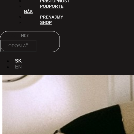
PRÍSTUPNOSŤ
PODPORTE
NÁS
PRENÁJMY
SHOP
Hľadať
ODOSLAŤ
SK
EN