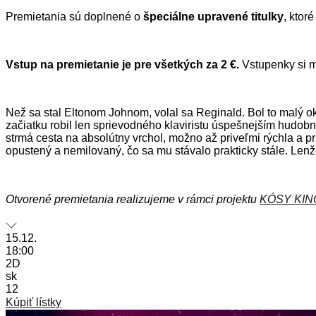
Premietania sú doplnené o
špeciálne upravené titulky
, ktor
Vstup na premietanie je pre všetkých za 2 €.
Vstupenky si m
Než sa stal Eltonom Johnom, volal sa Reginald. Bol to malý oku
začiatku robil len sprievodného klaviristu úspešnejším hudobn
strmá cesta na absolútny vrchol, možno až priveľmi rýchla a pr
opustený a nemilovaný, čo sa mu stávalo prakticky stále. Len
Otvorené premietania realizujeme v rámci projektu
KÓSY KIN
15.12.
18:00
2D
sk
12
Kúpiť lístky