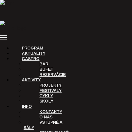
Preskočiť
na
obsah
Menu
PROGRAM
AKTUALITY
GASTRO
BAR
BUFET
REZERVÁCIE
AKTIVITY
PROJEKTY
FESTIVALY
CYKLY
ŠKOLY
INFO
KONTAKTY
O NÁS
VSTUPNÉ A
SÁLY