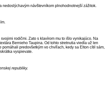
m a nedoslýchavým návštevníkom plnohodnotnejší zážitok.
ím.
svojimi rodičmi. Zato s klavírom mu to išlo vynikajúco. Na
xtára Bernieho Taupina. Od tohto stretnutia viedla už len
ie pomáhali predovšetkým vo chvíľach, kedy sa Elton cítil sám,
skrátka vyspievate.
enskej republiky.