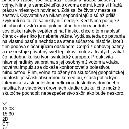
vojny. Niina je samoživiteľka s dvoma deťmi, ktorá si hľadá
prácu v miestnych novinách. Zdá sa, že život v meste sa
zastavil. Obyvatelia sa nikam neponáhľajú a sú až príliš
zvyknutí na to, že sa nikdy nič nedeje. Keď Niina počuje z
oblohy obrovskú ranu, potenciálnu hrozbu v podobe
sovietskej rakety vypálenej na Fínsko, chce o tom napísať
článok - ale nikto ju neberie vážne. Vydá sa teda do pátrania
na vlastnú päsť a nechtiac sa stane súčasťou histórie, ktorú
film podáva s očarujúcim odstupom. Čerpá z dobovej patiny
a rozkresľuje pôvabný svet teplákov, mulov a trvalých, zatiaľ
čo hudobnú kulisu tvorí syntetický europop. Proaktivita
hlavnej hrdinky sa pretína s jej osobným životom a vďaka
novému impulzu sa dokáže konfrontovať s bolestivou
minulosťou. Film, voľne založený na skutočnej geopolitickej
udalosti, je sčasti absurdnou komédiou, sčasti politickým
trilerom a sčasti bolestnou reflexiou dôsledkov domáceho
násilia. Na viacerých úrovniach kladie otázku, či je možné
skutočne pochopiť nebezpečenstvo skôr, ako bude neskoro.
13.03.
15:30
2D
ČT