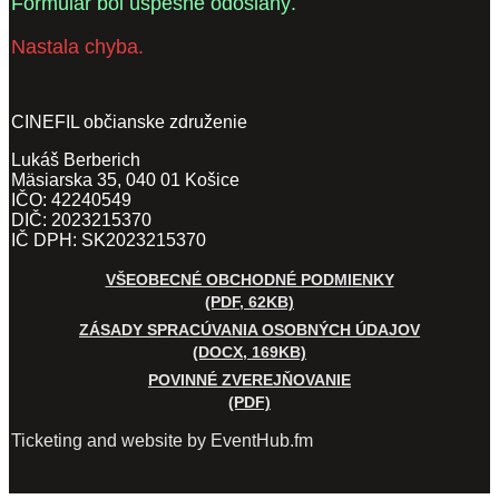
Formulár bol úspešne odoslaný.
Nastala chyba.
CINEFIL občianske združenie
Lukáš Berberich
Mäsiarska 35, 040 01 Košice
IČO: 42240549
DIČ: 2023215370
IČ DPH: SK2023215370
VŠEOBECNÉ OBCHODNÉ PODMIENKY
(PDF, 62KB)
ZÁSADY SPRACÚVANIA OSOBNÝCH ÚDAJOV
(DOCX, 169KB)
POVINNÉ ZVEREJŇOVANIE
(PDF)
Ticketing and website by EventHub.fm