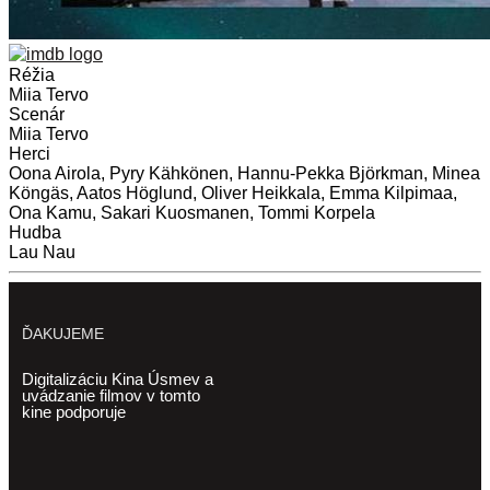
Réžia
Miia Tervo
Scenár
Miia Tervo
Herci
Oona Airola, Pyry Kähkönen, Hannu-Pekka Björkman, Minea
Köngäs, Aatos Höglund, Oliver Heikkala, Emma Kilpimaa,
Ona Kamu, Sakari Kuosmanen, Tommi Korpela
Hudba
Lau Nau
ĎAKUJEME
Digitalizáciu Kina Úsmev a
uvádzanie filmov v tomto
kine podporuje