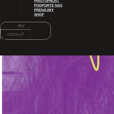
PRÍSTUPNOSŤ
PODPORTE NÁS
PRENÁJMY
SHOP
Hľadať
ODOSLAŤ