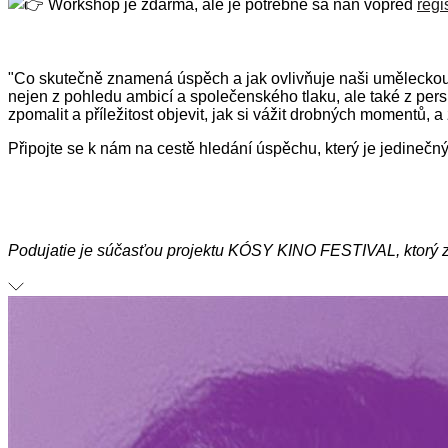
Workshop je zdarma, ale je potrebné sa naň vopred
regi
"Co skutečně znamená úspěch a jak ovlivňuje naši uměleckou 
nejen z pohledu ambicí a společenského tlaku, ale také z pe
zpomalit a příležitost objevit, jak si vážit drobných momentů, a 
Připojte se k nám na cestě hledání úspěchu, který je jedinečn
Podujatie je súčasťou projektu KÓSY KINO FESTIVAL, ktorý zí