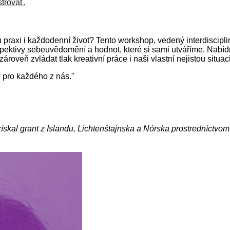
strovať.
praxi i každodenní život? Tento workshop, vedený interdiscipl
rspektivy sebeuvědomění a hodnot, které si sami utváříme. Nab
zároveň zvládat tlak kreativní práce i naši vlastní nejistou situaci
ý pro každého z nás."
skal grant z Islandu, Lichtenštajnska a Nórska prostredníctvo