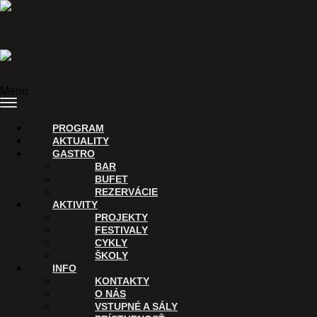
Preskočiť na obsah
Menu
PROGRAM
AKTUALITY
GASTRO
BAR
BUFET
REZERVÁCIE
AKTIVITY
PROJEKTY
FESTIVALY
CYKLY
ŠKOLY
INFO
KONTAKTY
O NÁS
VSTUPNÉ A SÁLY