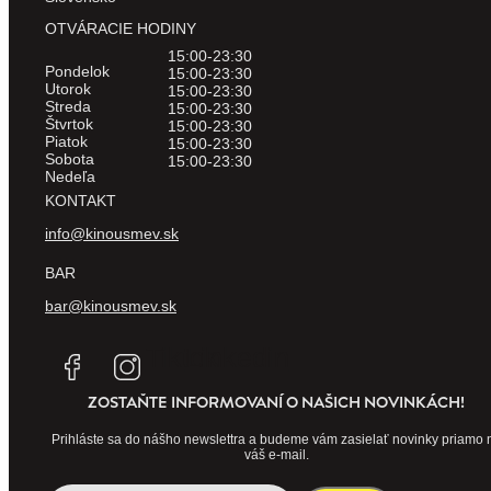
OTVÁRACIE HODINY
15:00-23:30
Pondelok
15:00-23:30
Utorok
15:00-23:30
Streda
15:00-23:30
Štvrtok
15:00-23:30
Piatok
15:00-23:30
Sobota
15:00-23:30
Nedeľa
KONTAKT
info@kinousmev.sk
BAR
bar@kinousmev.sk
Tiktok
Linkedin
ZOSTAŇTE INFORMOVANÍ O NAŠICH NOVINKÁCH!
Prihláste sa do nášho newslettra a budeme vám zasielať novinky priamo 
váš e-mail.