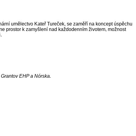
inární umělectvo Kateř Tureček, se zaměří na koncept úspěchu
ídne prostor k zamyšlení nad každodenním životem, možnost
.
m Grantov EHP a Nórska.