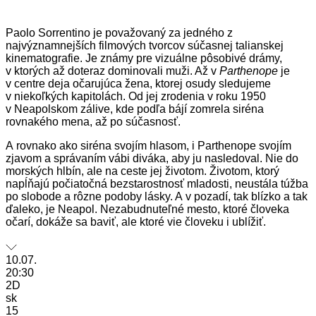
Paolo Sorrentino je považovaný za jedného z
najvýznamnejších filmových tvorcov súčasnej talianskej
kinematografie. Je známy pre vizuálne pôsobivé drámy,
v ktorých až doteraz dominovali muži. Až v
Parthenope
je
v centre deja očarujúca žena, ktorej osudy sledujeme
v niekoľkých kapitolách. Od jej zrodenia v roku 1950
v Neapolskom zálive, kde podľa bájí zomrela siréna
rovnakého mena, až po súčasnosť.
A rovnako ako siréna svojím hlasom, i Parthenope svojím
zjavom a správaním vábi diváka, aby ju nasledoval. Nie do
morských hlbín, ale na ceste jej životom. Životom, ktorý
napĺňajú počiatočná bezstarostnosť mladosti, neustála túžba
po slobode a rôzne podoby lásky. A v pozadí, tak blízko a tak
ďaleko, je Neapol. Nezabudnuteľné mesto, ktoré človeka
očarí, dokáže sa baviť, ale ktoré vie človeku i ublížiť.
10.07.
20:30
2D
sk
15