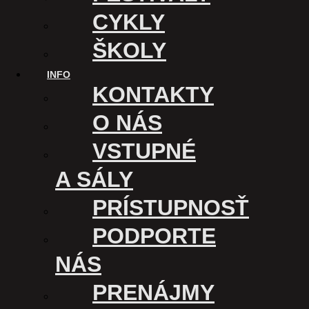
kine podporuje
CYKLY
ŠKOLY
INFO
KONTAKTY
O NÁS
VSTUPNÉ
A SÁLY
PRÍSTUPNOSŤ
PODPORTE
KINO ÚSMEV
NÁS
Kasárenské nám. 1
PRENÁJMY
040 01 Košice