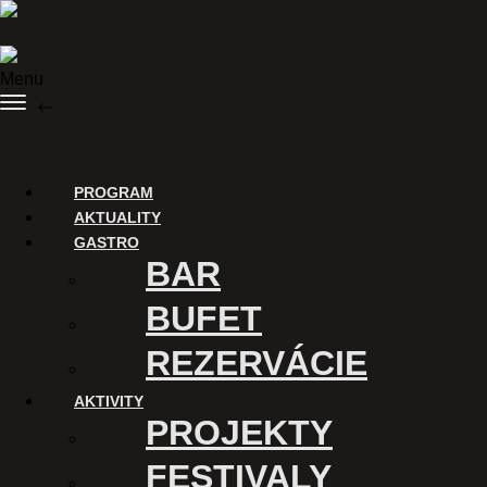
Skip to content
Menu
BACK
Purchase tickets
PROGRAM
AKTUALITY
GASTRO
BAR
BUFET
REZERVÁCIE
AKTIVITY
ĎAKUJEME
PROJEKTY
Digitalizáciu Kina Úsmev a
FESTIVALY
uvádzanie filmov v tomto