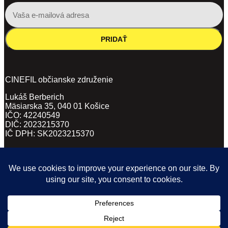
PRIDAŤ
CINEFIL občianske združenie
Lukáš Berberich
Mäsiarska 35, 040 01 Košice
IČO: 42240549
DIČ: 2023215370
IČ DPH: SK2023215370
VŠEOBECNÉ OBCHODNÉ PODMIENKY
(PDF, 62KB)
ZÁSADY SPRACÚVANIA OSOBNÝCH ÚDAJOV
(DOCX, 169KB)
POVINNÉ ZVEREJŇOVANIE
(PDF)
Ticketing and website by EventHub.fm