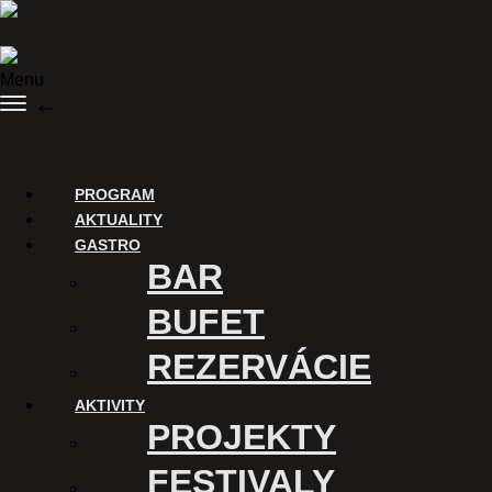
Preskočiť na obsah
Menu
SPÄŤ
Nákup vstupeniek
PROGRAM
AKTUALITY
GASTRO
BAR
BUFET
REZERVÁCIE
AKTIVITY
ĎAKUJEME
PROJEKTY
Digitalizáciu Kina Úsmev a
FESTIVALY
uvádzanie filmov v tomto