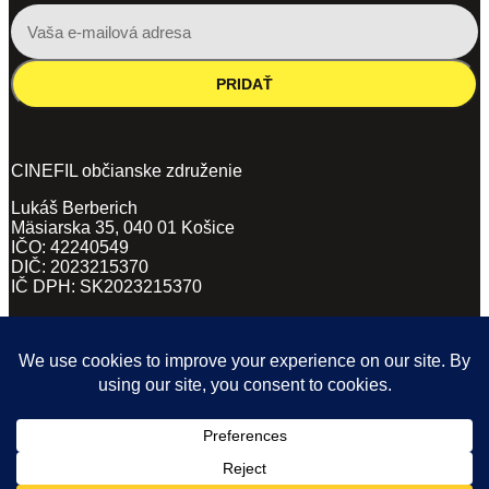
PRIDAŤ
CINEFIL občianske združenie
Lukáš Berberich
Mäsiarska 35, 040 01 Košice
IČO: 42240549
DIČ: 2023215370
IČ DPH: SK2023215370
VŠEOBECNÉ OBCHODNÉ PODMIENKY
(PDF, 62KB)
ZÁSADY SPRACÚVANIA OSOBNÝCH ÚDAJOV
(DOCX, 169KB)
POVINNÉ ZVEREJŇOVANIE
(PDF)
Ticketing and website by EventHub.fm