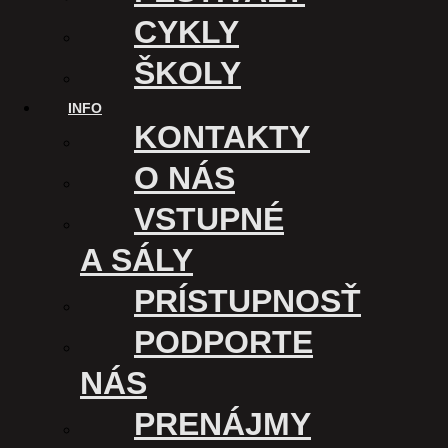
kine podporuje
CYKLY
ŠKOLY
INFO
KONTAKTY
O NÁS
VSTUPNÉ
A SÁLY
PRÍSTUPNOSŤ
PODPORTE
KINO ÚSMEV
NÁS
Kasárenské nám. 1
PRENÁJMY
040 01 Košice