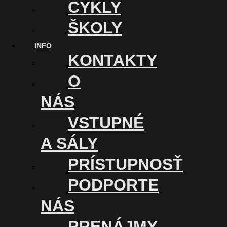
CYKLY
ŠKOLY
INFO
KONTAKTY
O
NÁS
VSTUPNÉ
A SÁLY
PRÍSTUPNOSŤ
KINO ÚSMEV
PODPORTE
Kasárenské nám. 1
NÁS
040 01 Košice
Slovensko
PRENÁJMY