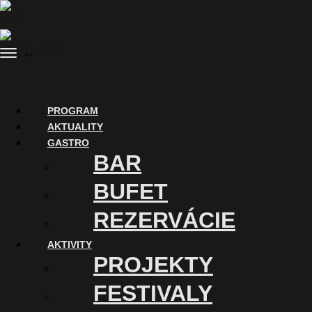
Skip
to
content
Menu
BACK
Purchase tickets
PROGRAM
AKTUALITY
GASTRO
BAR
BUFET
REZERVÁCIE
AKTIVITY
ĎAKUJEME
PROJEKTY
Digitalizáciu Kina Úsmev a
FESTIVALY
uvádzanie filmov v tomto
kine podporuje