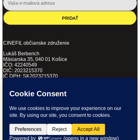
PRIDAŤ
CINEFIL občianske združenie
Lukáš Berberich
Mäsiarska 35, 040 01 Košice
IČO: 42240549
DIČ: 2023215370
IČ DPH: SK2023215370
VŠEOBECNÉ OBCHODNÉ PODMIENKY
(PDF, 62KB)
ZÁSADY SPRACÚVANIA OSOBNÝCH ÚDAJOV
(DOCX, 169KB)
POVINNÉ ZVEREJŇOVANIE
(PDF)
Ticketing and website by EventHub.fm