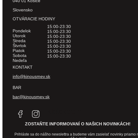
040 01 Košice
Slovensko
OTVÁRACIE HODINY
15:00-23:30
Pondelok
15:00-23:30
Utorok
15:00-23:30
Streda
15:00-23:30
Štvrtok
15:00-23:30
Piatok
15:00-23:30
Sobota
15:00-23:30
Nedeľa
KONTAKT
info@kinousmev.sk
BAR
bar@kinousmev.sk
Tiktok
Linkedin
ZOSTAŇTE INFORMOVANÍ O NAŠICH NOVINKÁCH!
Prihláste sa do nášho newslettra a budeme vám zasielať novinky priamo 