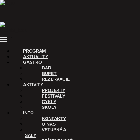
Preskočiť
na
obsah
SPÄŤ
Menu
PROGRAM
Nákup vstupeniek
AKTUALITY
GASTRO
BAR
BUFET
REZERVÁCIE
AKTIVITY
PROJEKTY
FESTIVALY
CYKLY
ŠKOLY
INFO
KONTAKTY
O NÁS
ĎAKUJEME
VSTUPNÉ A
SÁLY