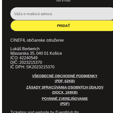
váš e-mail.
PRIDAŤ
CINEFIL občianske združenie
Lukáš Berberich
Mäsiarska 35, 040 01 Košice
IČO: 42240549
DIČ: 2023215370
IČ DPH: SK2023215370
VŠEOBECNÉ OBCHODNÉ PODMIENKY
(PDF, 62KB)
ZÁSADY SPRACÚVANIA OSOBNÝCH ÚDAJOV
(DOCX, 169KB)
POVINNÉ ZVEREJŇOVANIE
(PDF)
Ticketing and website by EventHub.fm