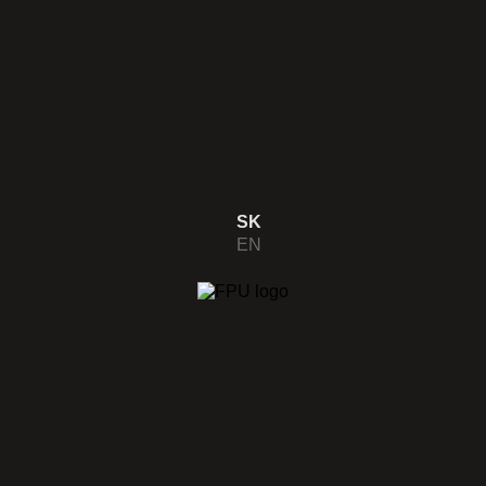
dporuje
SK
EN