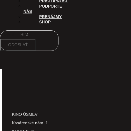
PRÍSTUPNOSŤ
Digitalizáciu Kina Úsmev a uvádzanie filmov v tomto kine po
PODPORTE
NÁS
PRENÁJMY
SHOP
Hľadať
ODOSLAŤ
KINO ÚSMEV
Kasárenské nám. 1