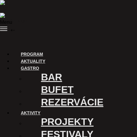
Preskočiť na obsah
Menu
SPÄŤ
Nákup vstupeniek
PROGRAM
AKTUALITY
GASTRO
BAR
BUFET
REZERVÁCIE
AKTIVITY
ĎAKUJEME
PROJEKTY
Digitalizáciu Kina Úsmev a
FESTIVALY
uvádzanie filmov v tomto