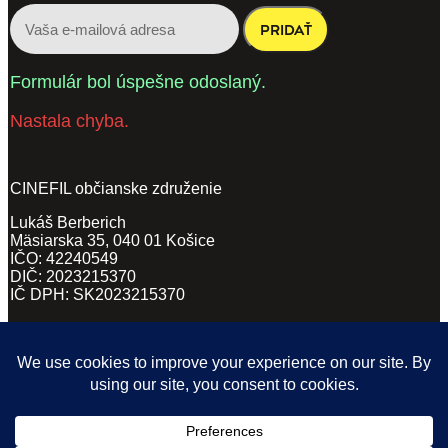
PRIDAŤ
Formulár bol úspešne odoslaný.
Nastala chyba.
CINEFIL občianske združenie
Lukáš Berberich
Mäsiarska 35, 040 01 Košice
IČO: 42240549
DIČ: 2023215370
IČ DPH: SK2023215370
VŠEOBECNÉ OBCHODNÉ PODMIENKY
(PDF, 62KB)
ZÁSADY SPRACÚVANIA OSOBNÝCH ÚDAJOV
(DOCX, 169KB)
POVINNÉ ZVEREJŇOVANIE
(PDF)