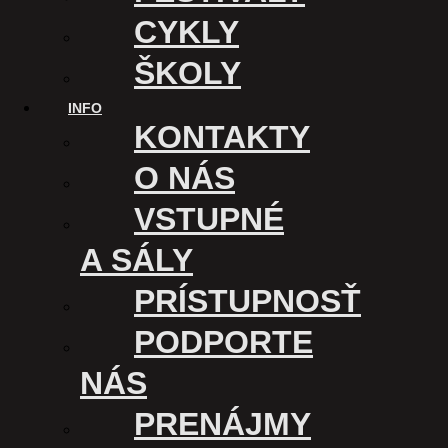
kine podporuje
CYKLY
ŠKOLY
INFO
KONTAKTY
O NÁS
VSTUPNÉ
A SÁLY
PRÍSTUPNOSŤ
PODPORTE
KINO ÚSMEV
NÁS
Kasárenské nám. 1
PRENÁJMY
040 01 Košice