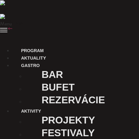
Preskočiť na obsah
Menu
SPÄŤ
Nákup vstupeniek
PROGRAM
AKTUALITY
GASTRO
BAR
BUFET
REZERVÁCIE
AKTIVITY
ĎAKUJEME
PROJEKTY
Digitalizáciu Kina Úsmev
FESTIVALY
a uvádzanie filmov v
tomto kine podporuje