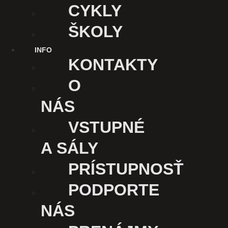
CYKLY
ŠKOLY
INFO
KONTAKTY
O
NÁS
VSTUPNÉ
A SÁLY
PRÍSTUPNOSŤ
KINO ÚSMEV
Kasárenské nám. 1
PODPORTE
040 01 Košice
NÁS
Slovensko