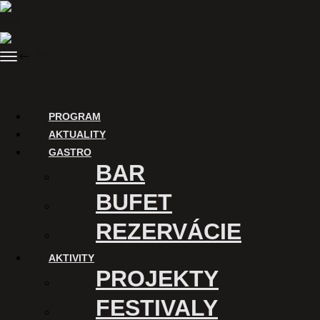
Preskočiť
na
obsah
Menu
SPÄŤ
Nákup vstupeniek
PROGRAM
AKTUALITY
GASTRO
BAR
BUFET
REZERVÁCIE
AKTIVITY
ĎAKUJEME
PROJEKTY
Digitalizáciu Kina Úsmev a
uvádzanie filmov v tomto kine
FESTIVALY
podporuje