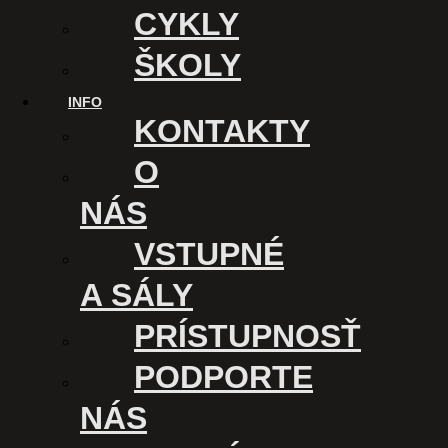
CYKLY
ŠKOLY
INFO
KONTAKTY
O
NÁS
VSTUPNÉ
A SÁLY
PRÍSTUPNOSŤ
KINO ÚSMEV
PODPORTE
Kasárenské nám. 1
040 01 Košice
NÁS
Slovensko