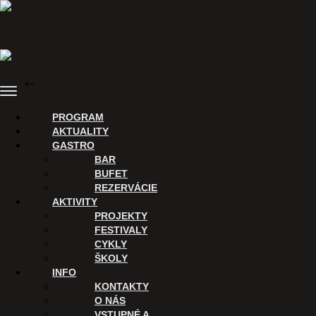
Preskočiť
na
obsah
SPÄŤ
Menu
Nákup vstupeniek
PROGRAM
AKTUALITY
GASTRO
BAR
BUFET
REZERVÁCIE
AKTIVITY
PROJEKTY
FESTIVALY
CYKLY
ŠKOLY
INFO
KONTAKTY
ĎAKUJEME
O NÁS
VSTUPNÉ A