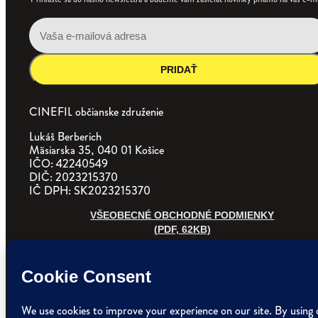
PRIDAŤ
CINEFIL občianske združenie
Lukáš Berberich
Mäsiarska 35, 040 01 Košice
IČO: 42240549
DIČ: 2023215370
IČ DPH: SK2023215370
VŠEOBECNÉ OBCHODNÉ PODMIENKY
(PDF, 62KB)
ZÁSADY SPRACÚVANIA OSOBNÝCH ÚDAJOV
(DOCX, 169KB)
POVINNÉ ZVEREJŇOVANIE
(PDF)