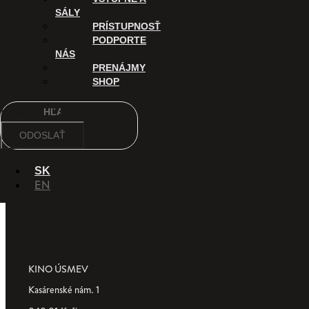
Digitalizáciu Kina Úsmev a uvádzanie filmov v tomto kine podporuj
SÁLY
PRÍSTUPNOSŤ
PODPORTE
NÁS
PRENÁJMY
SHOP
Hľadať
ODOSLAŤ
SK
EN
KINO ÚSMEV
Kasárenské nám. 1