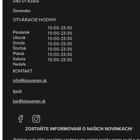
040 01 Košice
Slovensko
OTVÁRACIE HODINY
15:00-23:30
Pondelok
15:00-23:30
Utorok
15:00-23:30
Streda
15:00-23:30
Štvrtok
15:00-23:30
Piatok
15:00-23:30
Sobota
15:00-23:30
Nedeľa
KONTAKT
info@kinousmev.sk
BAR
bar@kinousmev.sk
Tiktok
Linkedin
ZOSTAŇTE INFORMOVANÍ O NAŠICH NOVINKÁCH!
Prihláste sa do nášho newslettra a budeme vám zasielať novinky priamo na váš e-ma