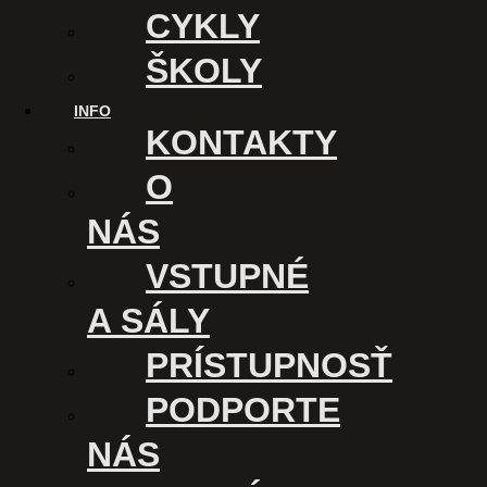
CYKLY
ŠKOLY
INFO
KONTAKTY
O
NÁS
VSTUPNÉ
A SÁLY
PRÍSTUPNOSŤ
KINO ÚSMEV
PODPORTE
Kasárenské nám. 1
040 01 Košice
NÁS
Slovensko