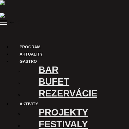
Preskočiť
na
obsah
Menu
SPÄŤ
Nákup vstupeniek
PROGRAM
AKTUALITY
GASTRO
BAR
BUFET
REZERVÁCIE
AKTIVITY
ĎAKUJEME
PROJEKTY
Digitalizáciu Kina Úsmev a
uvádzanie filmov v tomto kine
FESTIVALY
podporuje